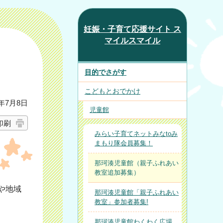
妊娠・子育て応援サイト ス
マイルスマイル
目的でさがす
こどもとおでかけ
年7月8日
児童館
印刷
みらい子育てネットみなtoみ
まもり隊会員募集！
那珂湊児童館（親子ふれあい
教室追加募集）
や地域
那珂湊児童館「親子ふれあい
教室」参加者募集!
那珂湊児童館わくわく広場