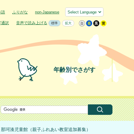
本語
ふりがな
non-Japanese
字通訳
音声で読み上げる
標準
拡大
年齢別でさがす
> 那珂湊児童館（親子ふれあい教室追加募集）