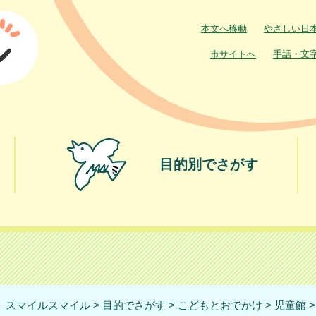
本文へ移動
やさしい日
市サイトへ
手話・文
目的別でさがす
 スマイルスマイル
>
目的でさがす
>
こどもとおでかけ
>
児童館