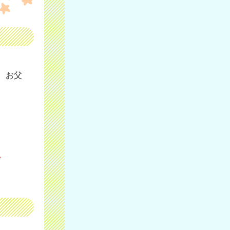
、お父
。