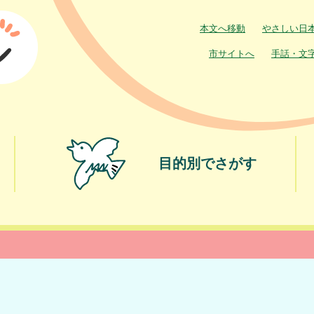
本文へ移動
やさしい日
市サイトへ
手話・文
目的別でさがす