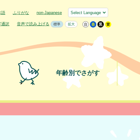
本語
ふりがな
non-Japanese
字通訳
音声で読み上げる
標準
拡大
年齢別でさがす