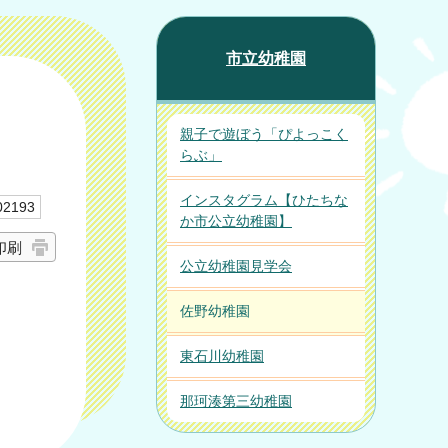
市立幼稚園
親子で遊ぼう「ぴよっこく
らぶ」
インスタグラム【ひたちな
2193
か市公立幼稚園】
印刷
公立幼稚園見学会
佐野幼稚園
東石川幼稚園
那珂湊第三幼稚園