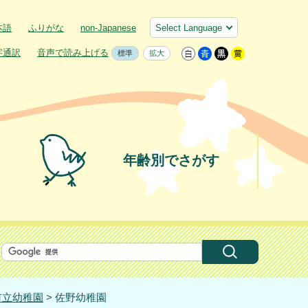
本語
ふりがな
non-Japanese
字通訳
音声で読み上げる
標準
拡大
年齢別でさがす
市立幼稚園
> 佐野幼稚園