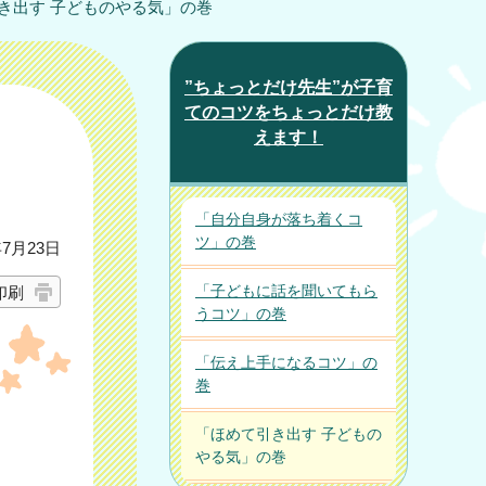
引き出す 子どものやる気」の巻
”ちょっとだけ先生”が子育
てのコツをちょっとだけ教
えます！
「自分自身が落ち着くコ
ツ」の巻
7月23日
「子どもに話を聞いてもら
印刷
うコツ」の巻
「伝え上手になるコツ」の
巻
「ほめて引き出す 子どもの
やる気」の巻