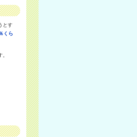
うとす
％くら
す。