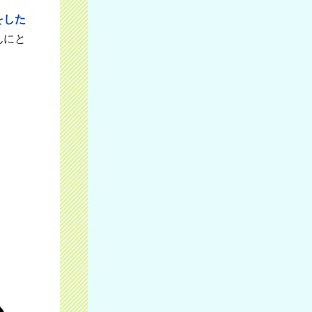
をした
んにと