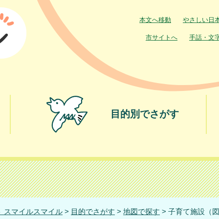
本文へ移動
やさしい日
市サイトへ
手話・文
目的別でさがす
 スマイルスマイル
>
目的でさがす
>
地図で探す
> 子育て施設（