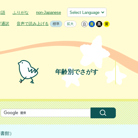
本語
ふりがな
non-Japanese
字通訳
音声で読み上げる
標準
拡大
年齢別でさがす
図書館）