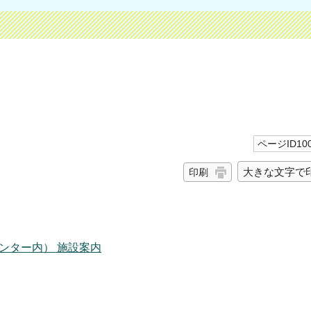
ページID100
大きな文字で
印刷
ンター内） 施設案内