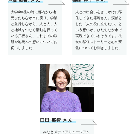
戸板 咲紀 さん
篠崎 桃子 さん
大学4年生の時に都内から地
人との出会いをきっかけに移
元ひたちなか市に戻り、学業
住してきた篠崎さん。漠然と
と並行しながら、人と人、人
した「人の役に立ちたい」と
と地域をつなぐ活動を行って
いう想いが、ひたちなか市で
いる戸板さん。これまでの取
実現できているそうです。彼
組や地元への想いについてお
女の移住ストーリーと心の変
伺いしました。
化についてお聞きしました。
臼田 那智 さん
みなとメディアミュージアム