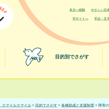
本文へ移動
やさしい日
市サイトへ
手話・文
目的別でさがす
 スマイルスマイル
>
目的でさがす
>
各種助成と支援制度
> 障害