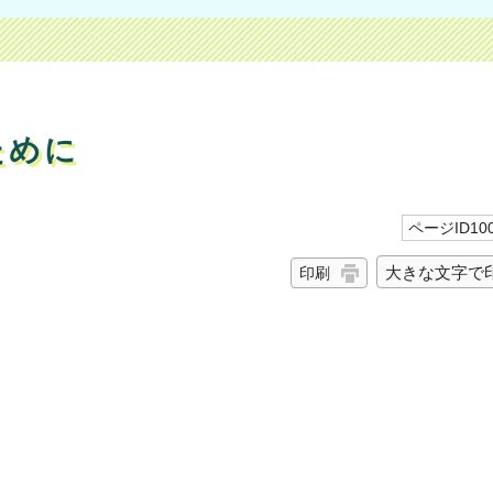
ために
ページID100
大きな文字で
印刷