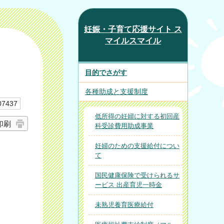
妊娠・子育て応援サイト ス
マイルスマイル
目的でさがす
各種助成と支援制度
7437
低所得の妊婦に対する初回産
印刷
科受診費用助成事業
妊婦のための支援給付につい
て
国民健康保険で受けられるサ
ービス 出産育児一時金
未熟児養育医療給付