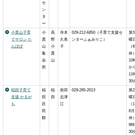
セ
ン
タ
ー
小貫山子育
小
高
寺木
029-212-6850（子育て支援セ
第
てサロン た
貫
野
久美
ンターふぁみりこ）
曜
んぽぽ
山
小
子
（
集
貫
休
会
山
10
所
か
11
30
稲田子育て
稲
稲
前田
029-285-2013
第
支援 かるが
田
田
志津
曜
も
区
江
（
民
8月
館
休
9時
30