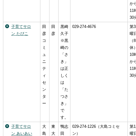
か
11
30
子育てサロ
田
田
黒崎
029-274-4676
第
ン たびこ
彦
彦
久子
曜
コ
※黒
（
ミ
崎の
休
ュ
「さ
10
ニ
き」
か
テ
は正
11
ィ
しく
30
セ
は
ン
「た
タ
つさ
ー
き」
で
す。
子育てサロ
大
東
鴨志
029-274-1226（大島コミセ
第
ン あいあい
島
大
田
ン）
曜