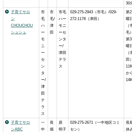
30
子育てサロ
市
市
市毛
029-275-2943（市毛）/029-
第
ン
毛
毛/
ハー
272-1178（津田）
曜
CHOUCHOU
ハ
津
モニ
（
シュシュ
ー
田
ーセ
毛）
モ
ンタ
第
ニ
ー/
曜
ー
津田
（
セ
テラ
田
ン
ス
11
タ
か
ー/
14
津
田
テ
ラ
ス
子育てサロ
一
長
原
029-275-2671（一中地区コミ
長
ンABC
中
堀
明子
セン）
休