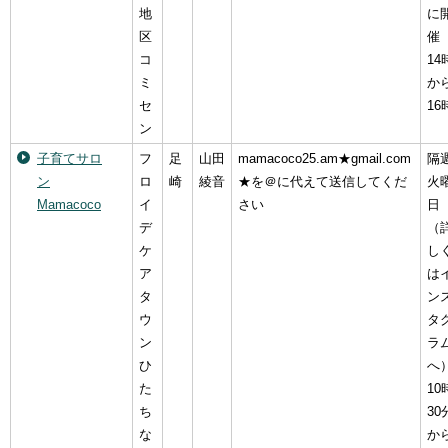
地
に
区
催
コ
14
ミ
か
セ
16
ン
子育てサロ
フ
足
山田
mamacoco25.am★gmail.com
隔
ン
ロ
崎
綾音
★を＠に代えて送信してくだ
火
Mamacoco
イ
さい
日
デ
（
ケ
し
ア
は
タ
ン
ウ
タ
ン
ラ
ひ
へ
た
10
ち
30
な
か