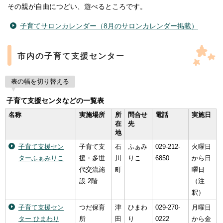
その親が自由につどい、遊べるところです。
子育てサロンカレンダー（8月のサロンカレンダー掲載）
市内の子育て支援センター
表の幅を切り替える
子育て支援センタなどの一覧表
名称
実施場所
所
問合せ
電話
実施日
在
先
地
子育て支援セン
子育て支
石
ふぁみ
029-212-
火曜日
ターふぁみりこ
援・多世
川
りこ
6850
から日
代交流施
町
曜日
設 2階
（注
釈）
子育て支援セン
つだ保育
津
ひまわ
029-270-
月曜日
ター ひまわり
所
田
り
0222
から金