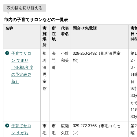
表の幅を切り替える
市内の子育てサロンなどの一覧表
名称
実
所
代表
問合せ先電話
実
施
在
者名
日
場
地
時
所
子育てサロ
那
海
小針
029-263-2492（那珂湊児童
第
ン てまり
珂
門
和美
館）
2・
（令和8年度
湊
町
3・
の予定表更
児
月
新）
童
日
館
9時
30
か
11
30
子育てサロ
市
市
広瀬
029-272-3766（市毛コミセ
第
ン えがお
毛
毛
久江
ン）
曜