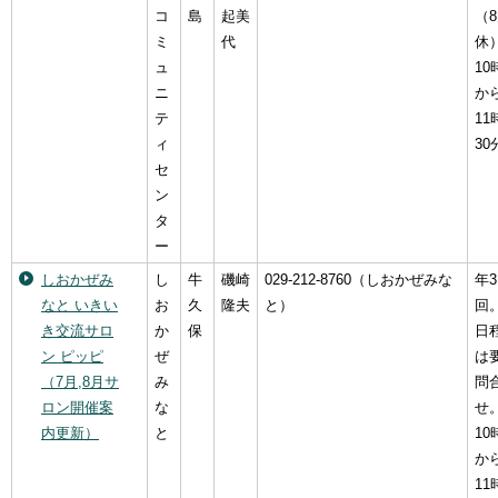
コ
島
起美
（
ミ
代
休
ュ
10
ニ
か
テ
11
ィ
30
セ
ン
タ
ー
しおかぜみ
し
牛
磯崎
029-212-8760（しおかぜみな
年3
なと いきい
お
久
隆夫
と）
回
き交流サロ
か
保
日
ン ピッピ
ぜ
は
（7月,8月サ
み
問
ロン開催案
な
せ
内更新）
と
10
か
11