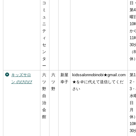
コ
日
ミ
第
ュ
曜
ニ
10
テ
か
ィ
11
セ
30
ン
（
タ
休
ー
キッズサロ
六
六
新屋
kidssalonnobinobi★gmail.com
第
ン のびのび
ツ
ツ
幸子
★を＠に代えて送信してくだ
2・
野
野
さい
3・
自
水
治
日
会
月
館
休
10
30