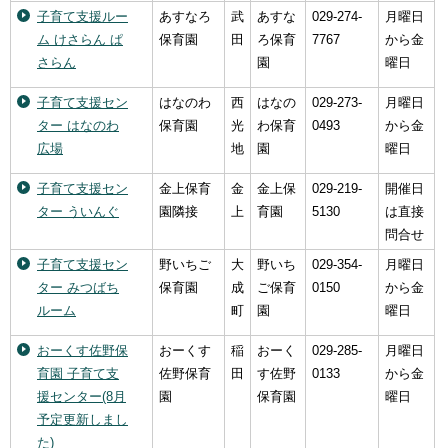
子育て支援ルー
あすなろ
武
あすな
029-274-
月曜日
ム けさらん ぱ
保育園
田
ろ保育
7767
から金
さらん
園
曜日
子育て支援セン
はなのわ
西
はなの
029-273-
月曜日
ター はなのわ
保育園
光
わ保育
0493
から金
広場
地
園
曜日
子育て支援セン
金上保育
金
金上保
029-219-
開催日
ター ういんぐ
園隣接
上
育園
5130
は直接
問合せ
子育て支援セン
野いちご
大
野いち
029-354-
月曜日
ター みつばち
保育園
成
ご保育
0150
から金
ルーム
町
園
曜日
おーくす佐野保
おーくす
稲
おーく
029-285-
月曜日
育園 子育て支
佐野保育
田
す佐野
0133
から金
援センター(8月
園
保育園
曜日
予定更新しまし
た)