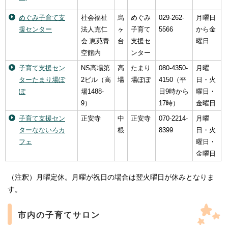
めぐみ子育て支
社会福祉
烏
めぐみ
029-262-
月曜日
援センター
法人克仁
ヶ
子育て
5566
から金
会 恵苑青
台
支援セ
曜日
空館内
ンター
子育て支援セン
NS高場第
高
たまり
080-4350-
月曜
ターたまり場ぽ
2ビル（高
場
場ぽぽ
4150（平
日・火
ぽ
場1488-
日9時から
曜日・
9）
17時）
金曜日
子育て支援セン
正安寺
中
正安寺
070-2214-
月曜
ターなないろカ
根
8399
日・火
フェ
曜日・
金曜日
（注釈）月曜定休。月曜が祝日の場合は翌火曜日が休みとなりま
す。
市内の子育てサロン