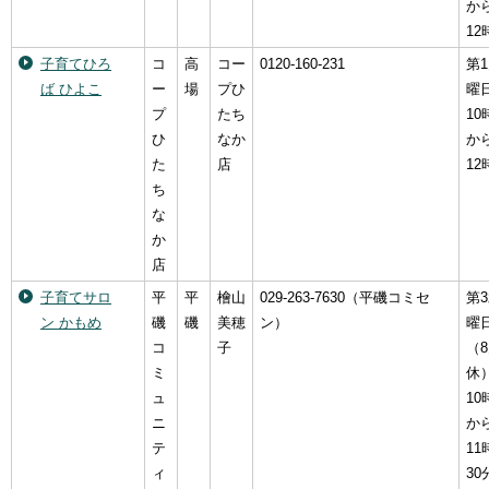
か
12
子育てひろ
コ
高
コー
0120-160-231
第
ば ひよこ
ー
場
プひ
曜
プ
たち
10
ひ
なか
か
た
店
12
ち
な
か
店
子育てサロ
平
平
檜山
029-263-7630（平磯コミセ
第
ン かもめ
磯
磯
美穂
ン）
曜
コ
子
（
ミ
休
ュ
10
ニ
か
テ
11
ィ
30