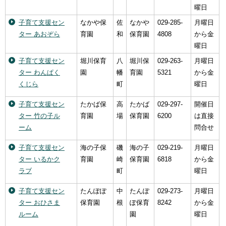
曜日
子育て支援セン
なかや保
佐
なかや
029-285-
月曜日
ター あおぞら
育園
和
保育園
4808
から金
曜日
子育て支援セン
堀川保育
八
堀川保
029-263-
月曜日
ター わんぱく
園
幡
育園
5321
から金
くじら
町
曜日
子育て支援セン
たかば保
高
たかば
029-297-
開催日
ター 竹の子ル
育園
場
保育園
6200
は直接
ーム
問合せ
子育て支援セン
海の子保
磯
海の子
029-219-
月曜日
ター いるかク
育園
崎
保育園
6818
から金
ラブ
町
曜日
子育て支援セン
たんぽぽ
中
たんぽ
029-273-
月曜日
ター おひさま
保育園
根
ぽ保育
8242
から金
ルーム
園
曜日