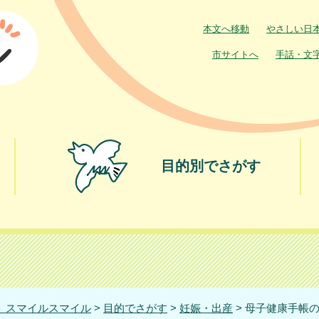
本文へ移動
やさしい日
市サイトへ
手話・文
目的別でさがす
 スマイルスマイル
>
目的でさがす
>
妊娠・出産
> 母子健康手帳