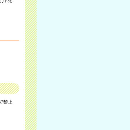
(小児
で禁止