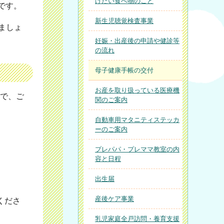
けたい食べ物のこと
です。
新生児聴覚検査事業
ましょ
妊娠・出産後の申請や健診等
の流れ
母子健康手帳の交付
お産を取り扱っている医療機
で、ご
関のご案内
自動車用マタニティステッカ
ーのご案内
プレパパ・プレママ教室の内
容と日程
出生届
産後ケア事業
くださ
乳児家庭全戸訪問・養育支援