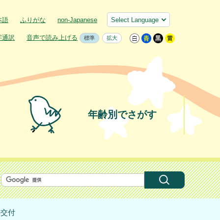
本語
ふりがな
non-Japanese
字通訳
音声で読み上げる
標準
拡大
年齢別でさがす
の交付