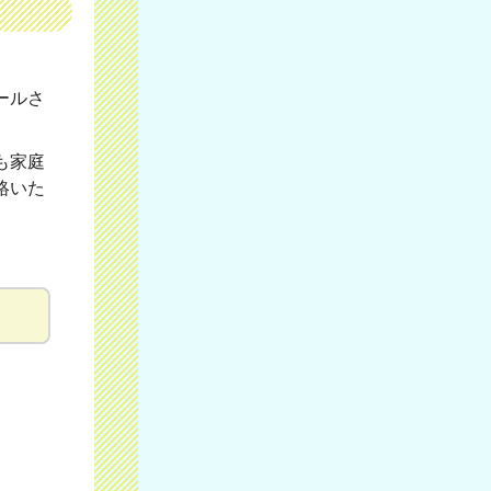
ールさ
も家庭
絡いた