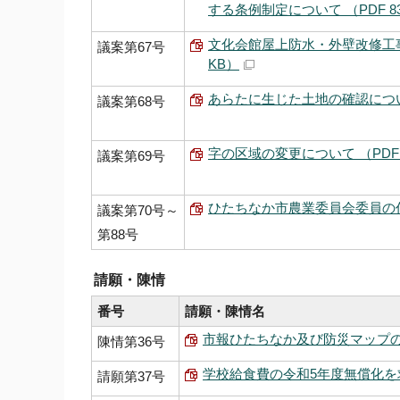
する条例制定について （PDF 832
文化会館屋上防水・外壁改修工事請
議案第67号
KB）
あらたに生じた土地の確認について 
議案第68号
字の区域の変更について （PDF 6
議案第69号
ひたちなか市農業委員会委員の任命に
議案第70号～
第88号
請願・陳情
番号
請願・陳情名
市報ひたちなか及び防災マップの全世
陳情第36号
学校給食費の令和5年度無償化を求め
請願第37号