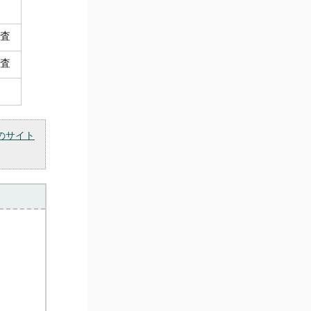
査
査
のサイト