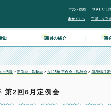
本文へ移動
やさしい日
市サイトへ
手話・文字
活動
議員の紹介
議
会の活動
>
定例会・臨時会
>
令和5年 定例会・臨時会
>
第2回6月
 第2回6月定例会