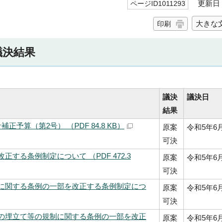
更新日 2
ページID1011293
大きな
印刷
議決結果
議決
議決日
結果
予算（第2号） （PDF 84.8 KB）
原案
令和5年6
可決
する条例制定について （PDF 472.3
原案
令和5年6
可決
に関する条例の一部を改正する条例制定につ
原案
令和5年6
可決
の埋立て等の規制に関する条例の一部を改正
原案
令和5年6