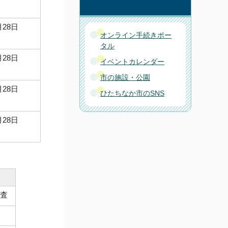
月28日
オンライン手続きポー
タル
月28日
イベントカレンダー
市の施設・公園
月28日
ひたちなか市のSNS
月28日
査