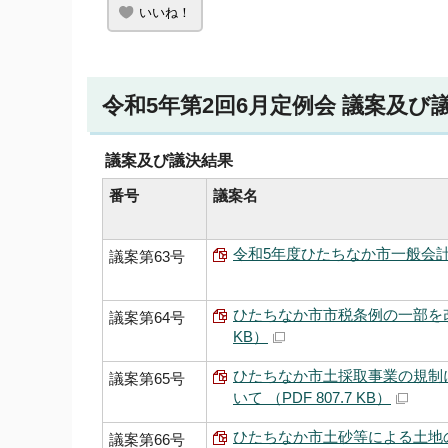
いいね！
令和5年第2回6月定例会 議案及び
議案及び議決結果
番号
議案名
令和5年度ひたちなか市一般会計補正
議案第63号
ひたちなか市市税条例の一部を改正
議案第64号
KB）
ひたちなか市土採取事業の規制
議案第65号
いて （PDF 807.7 KB）
ひたちなか市土砂等による土地
議案第66号