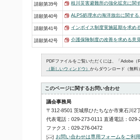
枝川災害避難所の強化拡充に関するこ
請願第39号
ALPS処理水の海洋放出に関すること
請願第40号
インボイス制度実施延期を求める意見
請願第41号
介護保険制度の改善を求める意見書提
請願第42号
PDFファイルをご覧いただくには、「Adobe（
（新しいウィンドウ）
からダウンロード（無料
このページに関する
お問い合わせ
議会事務局
〒312-8501 茨城県ひたちなか市東石川2
代表電話：029-273-0111 直通電話：029-2
ファクス：029-276-0472
お問い合わせは専用フォームをご利