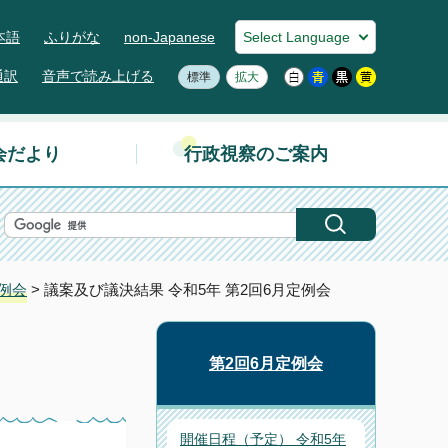
本語
ふりがな
non-Japanese
通訳
音声で読み上げる
標準
拡大
会だより
行政視察のご案内
定例会
> 議案及び議決結果 令和5年 第2回6月定例会
第2回6月定例会
開催日程（予定） 令和5年