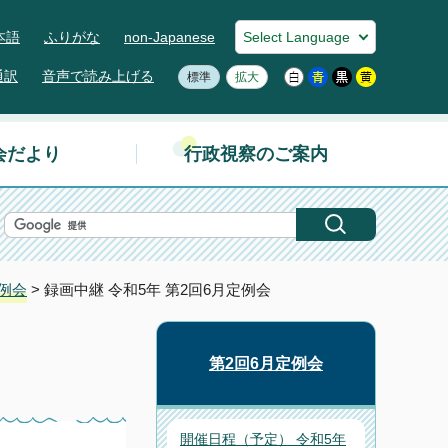
本語
ふりがな
non-Japanese
通訳
音声で読み上げる
標準
拡大
会だより
行政視察のご案内
定例会
> 録画中継 令和5年 第2回6月定例会
第2回6月定例会
開催日程（予定） 令和5年