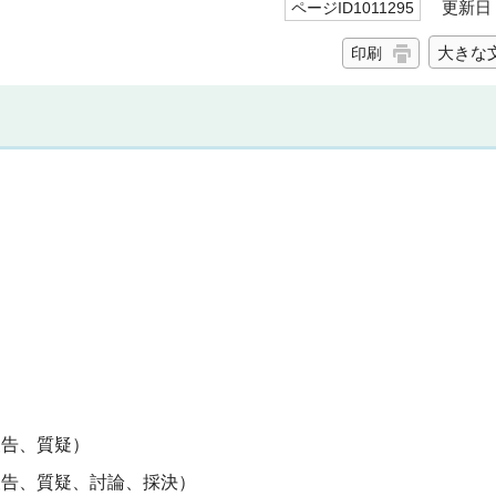
更新日 2
ページID1011295
大きな
印刷
報告、質疑）
報告、質疑、討論、採決）