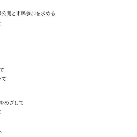
報公開と市民参加を求める
て
て
いて
をめざして
に
か