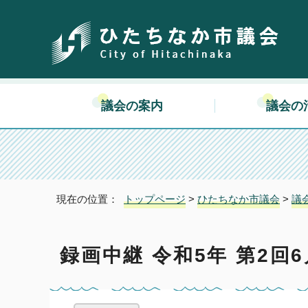
議会の案内
議会の
現在の位置：
トップページ
>
ひたちなか市議会
>
議
録画中継 令和5年 第2回