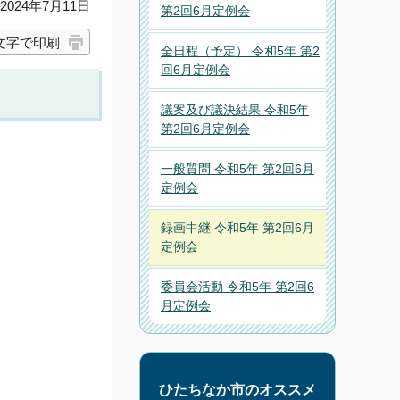
024年7月11日
第2回6月定例会
文字で印刷
全日程（予定） 令和5年 第2
回6月定例会
議案及び議決結果 令和5年
第2回6月定例会
一般質問 令和5年 第2回6月
定例会
録画中継 令和5年 第2回6月
定例会
委員会活動 令和5年 第2回6
月定例会
ひたちなか市のオススメ