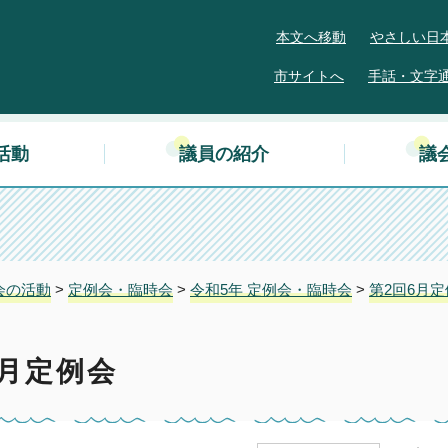
本文へ移動
やさしい日
市サイトへ
手話・文字
活動
議員の紹介
議
会の活動
>
定例会・臨時会
>
令和5年 定例会・臨時会
>
第2回6月
6月定例会