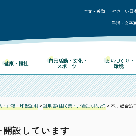
本文へ移動
やさしい日
手話・文字
市民活動・文化・
まちづくり・
健康・福祉
スポーツ
環境
票・戸籍・印鑑証明
>
証明書(住民票・戸籍証明など)
> 本庁総合
を開設しています