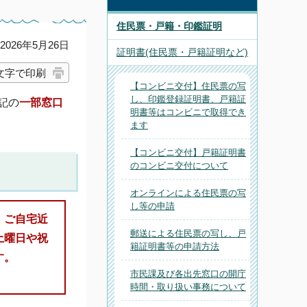
住民票・戸籍・印鑑証明
026年5月26日
証明書(住民票・戸籍証明など)
文字で印刷
【コンビニ交付】住民票の写
し、印鑑登録証明書、戸籍証
記の
一部窓口
明書等はコンビニで取得でき
ます
【コンビニ交付】戸籍証明書
のコンビニ交付について
オンラインによる住民票の写
し等の申請
、
ご自宅近
郵送による住民票の写し、戸
土曜日や祝
籍証明書等の申請方法
す。
市民課及び各出先窓口の開庁
時間・取り扱い事務について