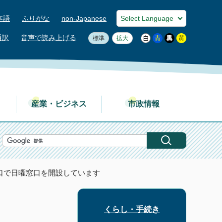
本語
ふりがな
non-Japanese
通訳
音声で読み上げる
標準
拡大
産業・ビジネス
市政情報
窓口で日曜窓口を開設しています
くらし・手続き