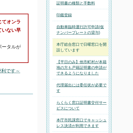
証明書の種類と手数料
印鑑登録
じてオンラ
自動車臨時運行許可申請(仮
ていない早
ナンバープレートの貸与)
本庁総合窓口で日曜窓口を開
ポータルが
設しています
【平日のみ】他市町村が本籍
地の方も戸籍証明書の申請が
便利です～
できるようになりました
代理届出には委任状が必要で
す
らくらく窓口証明書交付サー
ビスについて
本庁市民課窓口でキャッシュ
レス決済が利用できます