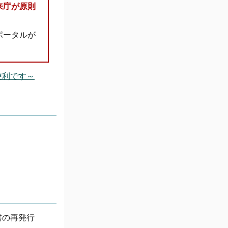
来庁が原則
ポータルが
便利です～
書の再発行