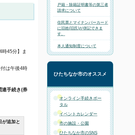
戸籍・除籍証明書等の第三者
請求について
住民票とマイナンバーカード
に旧姓(旧氏)が併記できま
す。
本人通知制度について
4時45分】ま
受付は午後4時
ひたちなか市のオススメ
連手続き(券
オンライン手続きポー
タル
イベントカレンダー
日が追加と
市の施設・公園
ひたちなか市のSNS