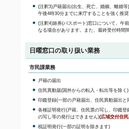
(注釈3)戸籍届出(出生、死亡、婚姻、離婚
午後4時30分までに来庁することを強く推
(注釈4)旅券(パスポート)窓口について、
なる場合があります。また、最終受付時間
日曜窓口の取り扱い業務
市民課業務
戸籍の届出
住民異動届(国外からの転入・転出等を除く)
印鑑登録(一部の戸籍届出、住民異動届出と
各種証明発行(戸籍、住民票の写し、印鑑登
の写し等の発行はできません)
(広域交付住
税証明発行(一部の証明を除きます)