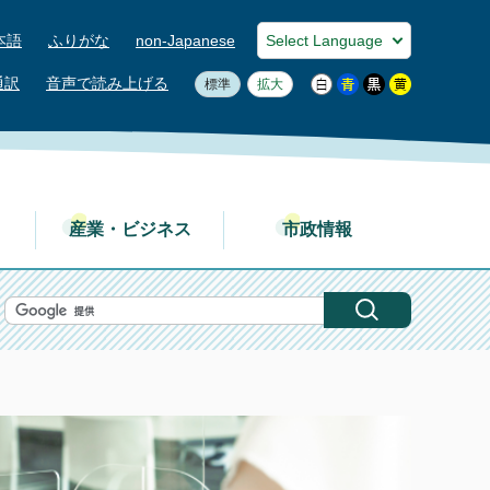
本語
ふりがな
non-Japanese
通訳
音声で読み上げる
標準
拡大
産業・ビジネス
市政情報