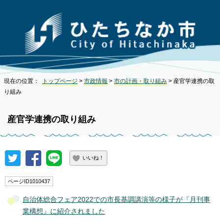
現在の位置：
トップページ
>
市政情報
>
市の計画・取り組み
> 産官学連携の取
り組み
産官学連携の取り組み
いいね！
ページID1010437
自治体総合フェア2022での市長基調講演等の様子が『月刊事
業構想』に紹介されました