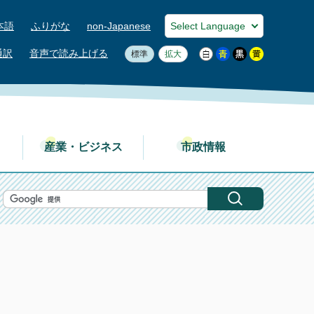
本語
ふりがな
non-Japanese
通訳
音声で読み上げる
標準
拡大
産業・ビジネス
市政情報