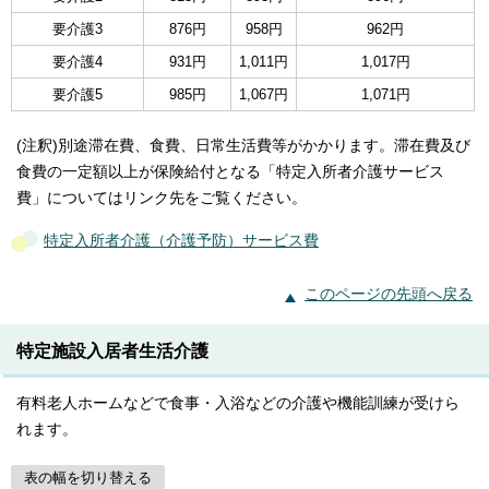
要介護3
876円
958円
962円
要介護4
931円
1,011円
1,017円
要介護5
985円
1,067円
1,071円
(注釈)別途滞在費、食費、日常生活費等がかかります。滞在費及び
食費の一定額以上が保険給付となる「特定入所者介護サービス
費」についてはリンク先をご覧ください。
特定入所者介護（介護予防）サービス費
このページの先頭へ戻る
特定施設入居者生活介護
有料老人ホームなどで食事・入浴などの介護や機能訓練が受けら
れます。
表の幅を切り替える