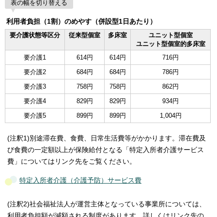
表の幅を切り替える
利用者負担（1割）のめやす（併設型1日あたり）
要介護状態等区分
従来型個室
多床室
ユニット型個室
ユニット型個室的多床室
要介護1
614円
614円
716円
要介護2
684円
684円
786円
要介護3
758円
758円
862円
要介護4
829円
829円
934円
要介護5
899円
899円
1,004円
(注釈1)別途滞在費、食費、日常生活費等がかかります。滞在費及
び食費の一定額以上が保険給付となる「特定入所者介護サービス
費」についてはリンク先をご覧ください。
特定入所者介護（介護予防）サービス費
(注釈2)社会福祉法人が運営主体となっている事業所については、
利用者負担額が減額される制度があります。詳しくはリンク先の