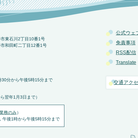
公式ウェ
か市東石川2丁目10番1号
免責事項
か市和田町二丁目12番1号
RSS配信
Translate
30分から午後5時15分まで
交通アク
から翌年1月3日まで）
業務のみ
）
，午後1時から午後5時15分まで