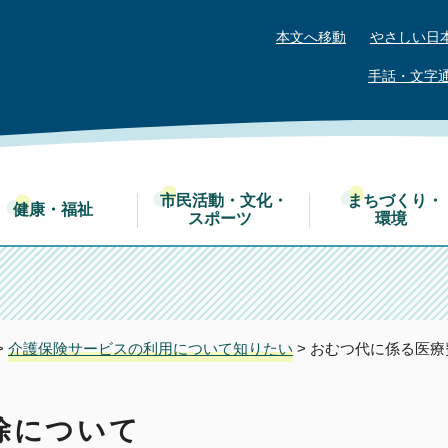
本文へ移動
やさしい日
手話・文字
市民活動・文化・
まちづくり・
健康・福祉
スポーツ
環境
>
介護保険サービスの利用について知りたい
> おむつ代に係る医
除について