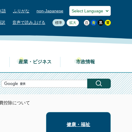
本語
ふりがな
non-Japanese
通訳
音声で読み上げる
標準
拡大
産業・ビジネス
市政情報
療費控除について
健康・福祉