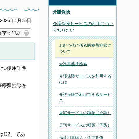
介護保険
026年1月26日
介護保険サービスの利用につい
て知りたい
文字で印刷
おむつ代に係る医療費控除に
ついて
介護事業所検索
むつ使用証明
介護保険サービスを利用する
には
医療費控除を
介護保険で利用できるサービ
ス
居宅サービスの種類（介護）
居宅サービスの種類（予防）
はC2」であ
福祉用具購入・住宅改修