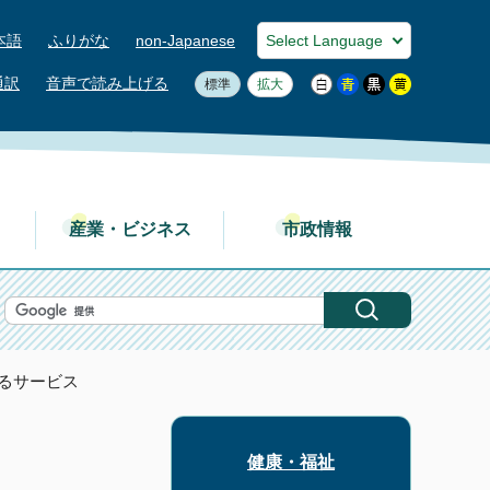
本語
ふりがな
non-Japanese
通訳
音声で読み上げる
標準
拡大
産業・ビジネス
市政情報
きるサービス
健康・福祉