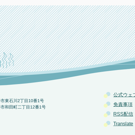
公式ウェ
か市東石川2丁目10番1号
免責事項
か市和田町二丁目12番1号
RSS配信
Translate