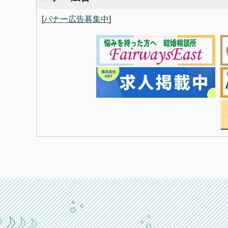
[
バナー広告募集中
]