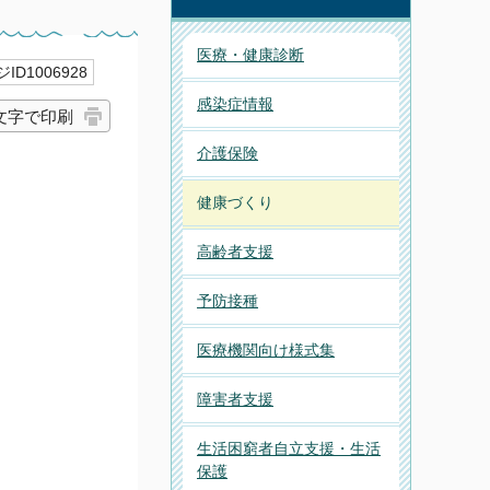
医療・健康診断
ID1006928
感染症情報
文字で印刷
介護保険
健康づくり
高齢者支援
予防接種
医療機関向け様式集
障害者支援
生活困窮者自立支援・生活
保護