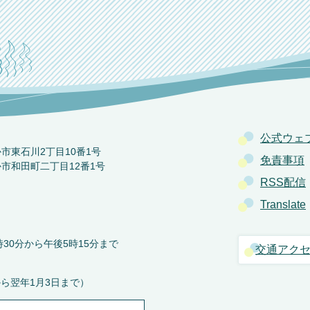
公式ウェ
か市東石川2丁目10番1号
免責事項
か市和田町二丁目12番1号
RSS配信
Translate
30分から午後5時15分まで
交通アク
から翌年1月3日まで）