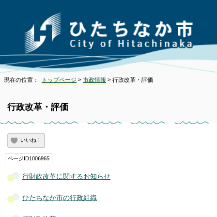
現在の位置：
トップページ
>
市政情報
> 行政改革・評価
行政改革・評価
いいね！
ページID1006965
行財政改革に関するお知らせ
ひたちなか市の行政組織