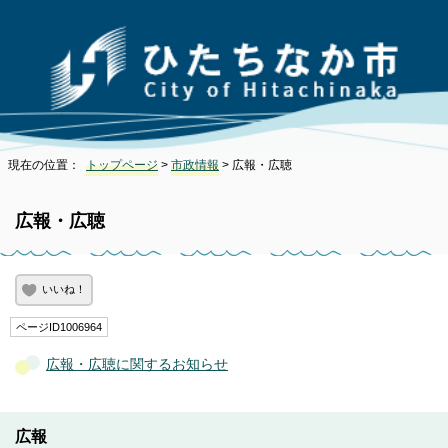
現在の位置：
トップページ
>
市政情報
> 広報・広聴
広報・広聴
いいね！
ページID1006964
広報・広聴に関するお知らせ
広報