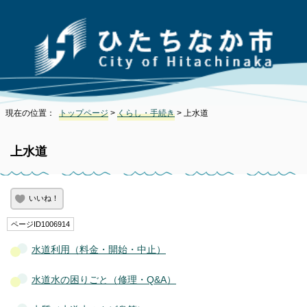
現在の位置：
トップページ
>
くらし・手続き
> 上水道
上水道
いいね！
ページID1006914
水道利用（料金・開始・中止）
水道水の困りごと（修理・Q&A）