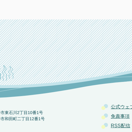
公式ウェ
か市東石川2丁目10番1号
免責事項
か市和田町二丁目12番1号
RSS配信