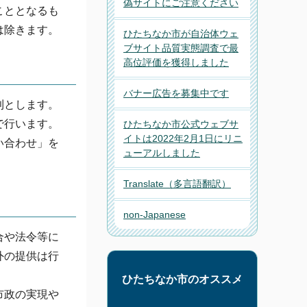
偽サイトにご注意ください
こととなるも
は除きます。
ひたちなか市が自治体ウェ
ブサイト品質実態調査で最
高位評価を獲得しました
バナー広告を募集中です
則とします。
で行います。
ひたちなか市公式ウェブサ
イトは2022年2月1日にリニ
い合わせ」を
ューアルしました
Translate
（多言語翻訳）
non-Japanese
合や法令等に
外の提供は行
ひたちなか市のオススメ
市政の実現や