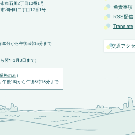
か市東石川2丁目10番1号
免責事項
か市和田町二丁目12番1号
RSS配信
Translate
30分から午後5時15分まで
交通アク
から翌年1月3日まで）
業務のみ
）
，午後1時から午後5時15分まで