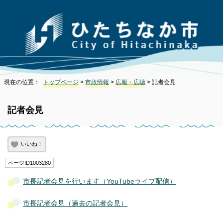
現在の位置：
トップページ
>
市政情報
>
広報・広聴
> 記者会見
記者会見
いいね！
ページID1003280
市長記者会見を行います（YouTubeライブ配信）
市長記者会見（過去の記者会見）