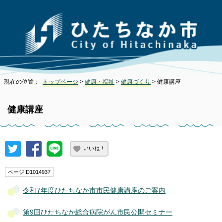
現在の位置：
トップページ
>
健康・福祉
>
健康づくり
> 健康講座
健康講座
いいね！
ページID1014937
令和7年度ひたちなか市市民健康講座のご案内
第9回ひたちなか総合病院がん市民公開セミナー