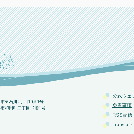
公式ウェ
か市東石川2丁目10番1号
免責事項
か市和田町二丁目12番1号
RSS配信
Translate