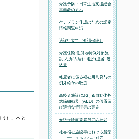
介護予防・日常生活支援総合
事業者の方へ
ケアプラン作成のための認定
情報閲覧申請
過誤申立て（介護保険）
介護保険 住所地特例対象施
設 入所(入居)・退所(退居) 連
絡票
軽度者に係る福祉用具貸与の
例外給付の取扱
高齢者施設における自動体外
式除細動器（AED）の設置及
び適切な管理等の実施
向け）」へと
介護保険事業者選定の結果
社会福祉施設等における新型
コロナウイルスへの対応