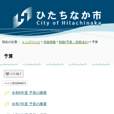
現在の位置：
トップページ
>
市政情報
>
財政(予算・決算ほか)
> 予算
予算
いいね！
ページID1004671
令和8年度 予算の概要
令和7年度 予算の概要