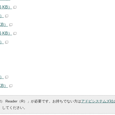
 KB）
B）
KB）
 KB）
B）
B）
KB）
R） Reader（R）」が必要です。お持ちでない方は
アドビシステムズ社
）してください。