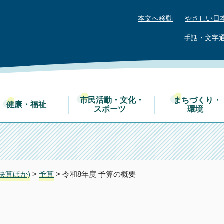
本文へ移動
やさしい日
手話・文字
市民活動・文化・
まちづくり・
健康・福祉
スポーツ
環境
決算ほか)
>
予算
> 令和8年度 予算の概要