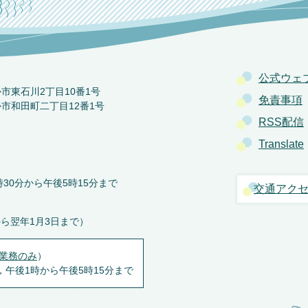
公式ウェ
か市東石川2丁目10番1号
免責事項
か市和田町二丁目12番1号
RSS配信
Translate
30分から午後5時15分まで
交通アク
から翌年1月3日まで）
業務のみ
）
，午後1時から午後5時15分まで