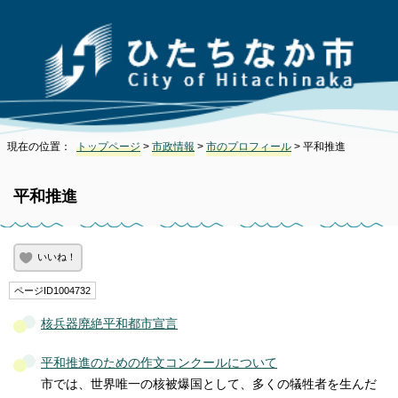
現在の位置：
トップページ
>
市政情報
>
市のプロフィール
> 平和推進
平和推進
いいね！
ページID1004732
核兵器廃絶平和都市宣言
平和推進のための作文コンクールについて
市では、世界唯一の核被爆国として、多くの犠牲者を生んだ