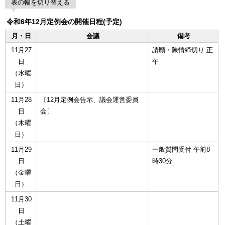
表の幅を切り替える
令和6年12月定例会の開催日程(予定)
月・日
会議
備考
11月27
請願・陳情締切り 正
日
午
（水曜
日）
11月28
〔12月定例会告示、議会運営委員
日
会〕
（木曜
日）
11月29
一般質問受付 午前8
日
時30分
（金曜
日）
11月30
日
（土曜