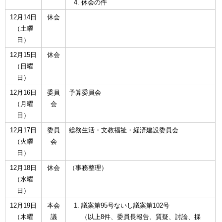
休会の件
12月14日
休会
（土曜
日）
12月15日
休会
（日曜
日）
12月16日
委員
予算委員会
（月曜
会
日）
12月17日
委員
総務生活・文教福祉・経済建設委員会
（火曜
会
日）
12月18日
休会
（事務整理）
（水曜
日）
12月19日
本会
議案第95号ないし議案第102号
（木曜
議
（以上8件、委員長報告、質疑、討論、採