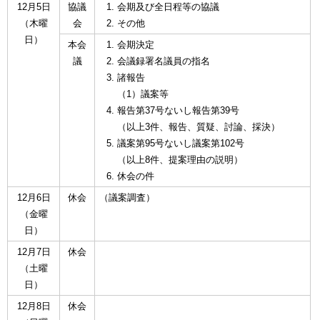
12月5日
協議
会期及び全日程等の協議
（木曜
会
その他
日）
本会
会期決定
議
会議録署名議員の指名
諸報告
（1）議案等
報告第37号ないし報告第39号
（以上3件、報告、質疑、討論、採決）
議案第95号ないし議案第102号
（以上8件、提案理由の説明）
休会の件
12月6日
休会
（議案調査）
（金曜
日）
12月7日
休会
（土曜
日）
12月8日
休会