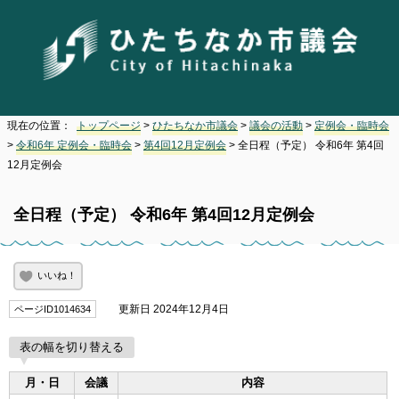
現在の位置：
トップページ
>
ひたちなか市議会
>
議会の活動
>
定例会・臨時会
>
令和6年 定例会・臨時会
>
第4回12月定例会
> 全日程（予定） 令和6年 第4回
12月定例会
全日程（予定） 令和6年 第4回12月定例会
いいね！
更新日 2024年12月4日
ページID1014634
表の幅を切り替える
月・日
会議
内容