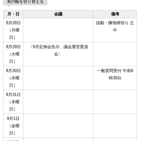
表の幅を切り替える
月・日
会議
備考
8月28日
請願・陳情締切り 正
（月曜
午
日）
8月29日
〔9月定例会告示、議会運営委員
（火曜
会〕
日）
8月30日
一般質問受付 午前8
（水曜
時30分
日）
8月31日
（木曜
日）
9月1日
（金曜
日）