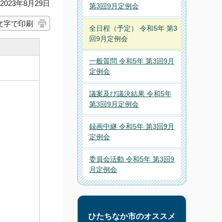
023年8月29日
第3回9月定例会
文字で印刷
全日程（予定） 令和5年 第3
回9月定例会
一般質問 令和5年 第3回9月
定例会
議案及び議決結果 令和5年
第3回9月定例会
録画中継 令和5年 第3回9月
定例会
委員会活動 令和5年 第3回9
月定例会
ひたちなか市のオススメ