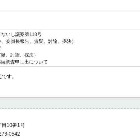
号ないし議案第118号
件、委員長報告、質疑、討論、採決）
情
質疑、討論、採決）
継続調査申し出について
定です。
丁目10番1号
73-0542