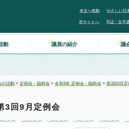
本文へ移動
やさしい日
市サイトへ
手話・文字
活動
議員の紹介
議
会の活動
>
定例会・臨時会
>
令和5年 定例会・臨時会
>
第3回9月
第3回9月定例会