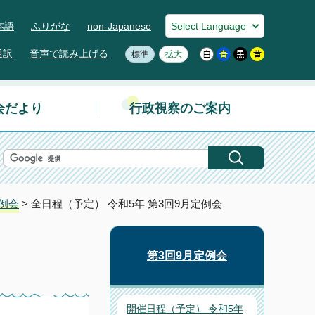
本語
ふりがな
non-Japanese
通訳
音声で読み上げる
標準
拡大
会だより
行政視察のご案内
定例会
> 全日程（予定） 令和5年 第3回9月定例会
第3回9月定例会
開催日程（予定） 令和5年