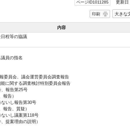
更新日 2
ページID1011285
大きな
印刷
内容
全日程等の協議
名議員の指名
報委員会、議会運営委員会調査報告
機能に関する調査検討特別委員会報告
号、報告第25号
、報告）
号ないし報告第30号
件、報告、質疑）
号ないし議案第118号
件、提案理由の説明）