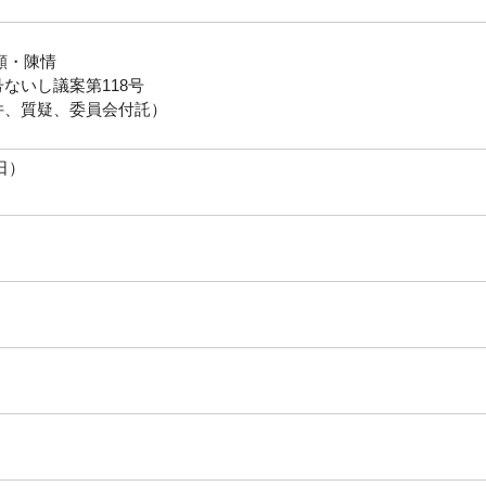
願・陳情
号ないし議案第118号
件、質疑、委員会付託）
日）