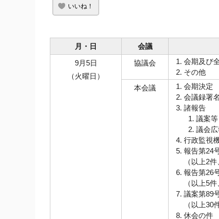
いいね！
月・日
会議
会期及び
9月5日
協議会
その他
（火曜日）
会期決定
本会議
会議録署
諸報告
議案等
議会広
行政監視
報告第24
（以上2件
報告第26
（以上5
議案第89
（以上30
休会の件