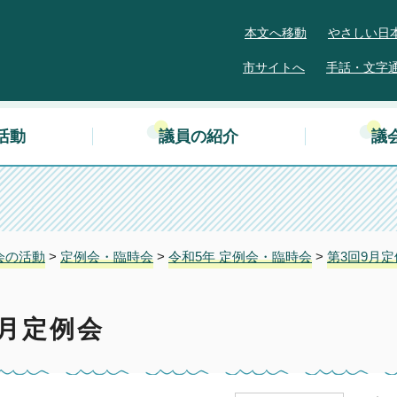
本文へ移動
やさしい日
市サイトへ
手話・文字
活動
議員の紹介
議
会の活動
>
定例会・臨時会
>
令和5年 定例会・臨時会
>
第3回9月
9月定例会