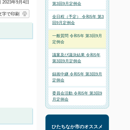
2023年9月4日
第3回9月定例会
文字で印刷
全日程（予定） 令和5年 第3
回9月定例会
一般質問 令和5年 第3回9月
定例会
議案及び議決結果 令和5年
第3回9月定例会
録画中継 令和5年 第3回9月
定例会
委員会活動 令和5年 第3回9
月定例会
ひたちなか市のオススメ