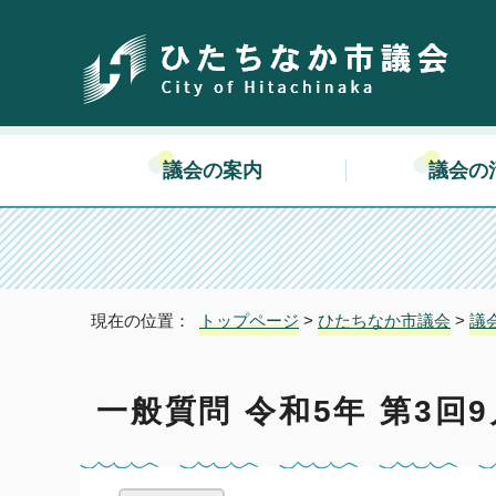
議会の案内
議会の
現在の位置：
トップページ
>
ひたちなか市議会
>
議
一般質問 令和5年 第3回