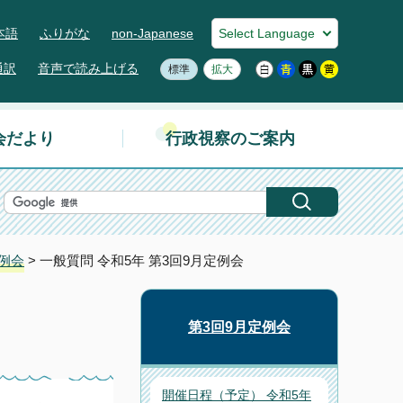
本語
ふりがな
non-Japanese
通訳
音声で読み上げる
標準
拡大
会だより
行政視察のご案内
定例会
> 一般質問 令和5年 第3回9月定例会
第3回9月定例会
開催日程（予定） 令和5年