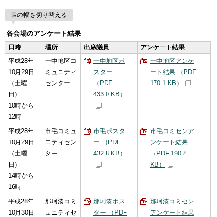
表の幅を切り替える
各会場のアンケート結果
日時
場所
出席議員
アンケート結果
平成28年
一中地区コ
一中地区ポ
一中地区アンケ
10月29日
ミュニティ
スター
ート結果 （PDF
（土曜
センター
（PDF
170.1 KB）
日）
433.0 KB）
10時から
12時
平成28年
市毛コミュ
市毛ポスタ
市毛コミセンア
10月29日
ニティセン
ー （PDF
ンケート結果
（土曜
ター
432.8 KB）
（PDF 190.8
日）
KB）
14時から
16時
平成28年
那珂湊コミ
那珂湊ポス
那珂湊コミセン
10月30日
ュニティセ
ター （PDF
アンケート結果