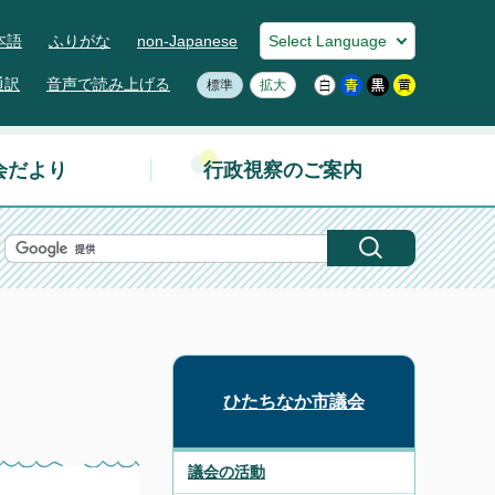
本語
ふりがな
non-Japanese
通訳
音声で読み上げる
標準
拡大
会だより
行政視察のご案内
ひたちなか市議会
議会の活動