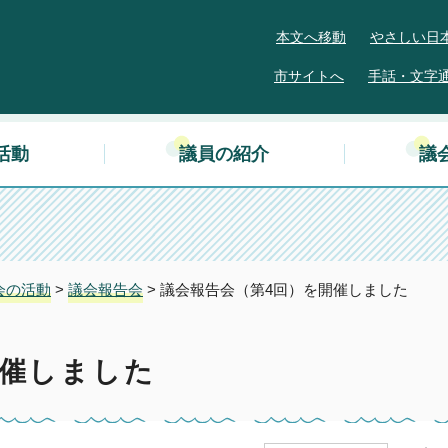
本文へ移動
やさしい日
市サイトへ
手話・文字
活動
議員の紹介
議
会の活動
>
議会報告会
> 議会報告会（第4回）を開催しました
開催しました