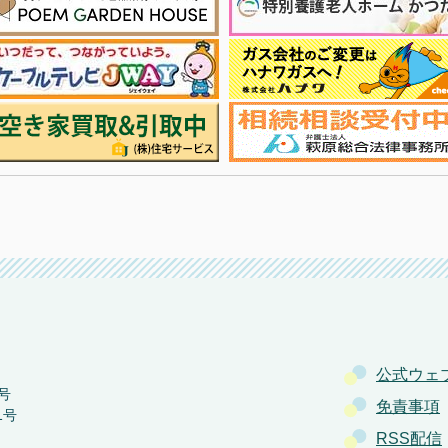
公式ウェ
号
免責事項
1号
RSS配信