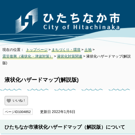
現在の位置：
トップページ
>
まちづくり・環境
>
土地
>
震災復興（液状化・津波対策）
>
液状化対策関連
> 液状化ハザードマップ(解説
版)
液状化ハザードマップ(解説版)
いいね！
更新日 2022年1月6日
ページID1004852
ひたちなか市液状化ハザードマップ（解説版）について