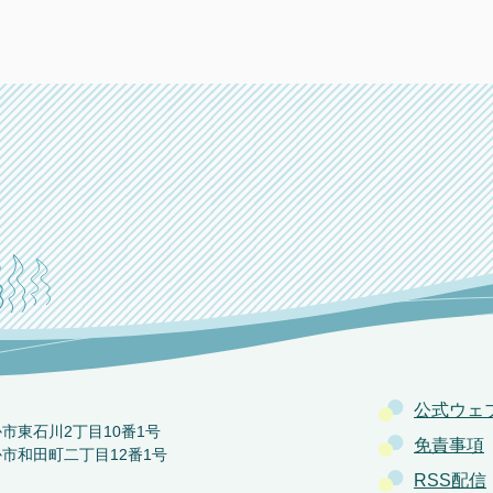
公式ウェ
か市東石川2丁目10番1号
免責事項
か市和田町二丁目12番1号
RSS配信