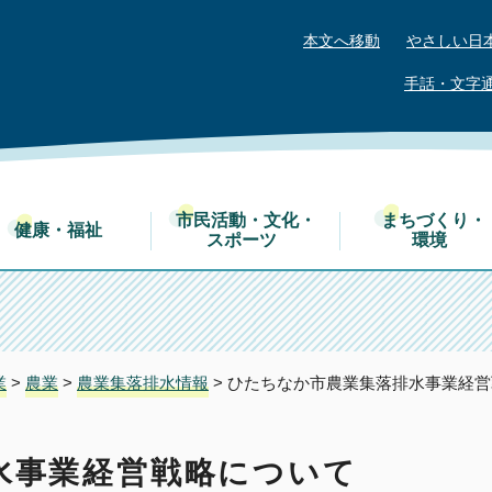
本文へ移動
やさしい日
手話・文字
市民活動・文化・
まちづくり・
健康・福祉
スポーツ
環境
業
>
農業
>
農業集落排水情報
> ひたちなか市農業集落排水事業経
水事業経営戦略について