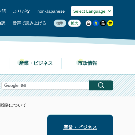
本語
ふりがな
non-Japanese
通訳
音声で読み上げる
標準
拡大
産業・ビジネス
市政情報
営戦略について
産業・ビジネス