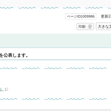
更新日 
ページID1009986
大きな
印刷
を公表します。
B）