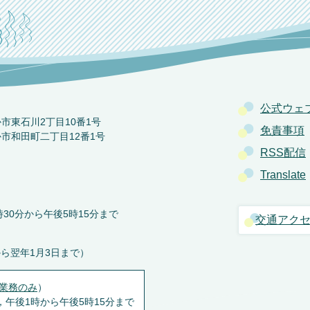
公式ウェ
か市東石川2丁目10番1号
免責事項
か市和田町二丁目12番1号
RSS配信
Translate
30分から午後5時15分まで
交通アク
から翌年1月3日まで）
業務のみ
）
，午後1時から午後5時15分まで