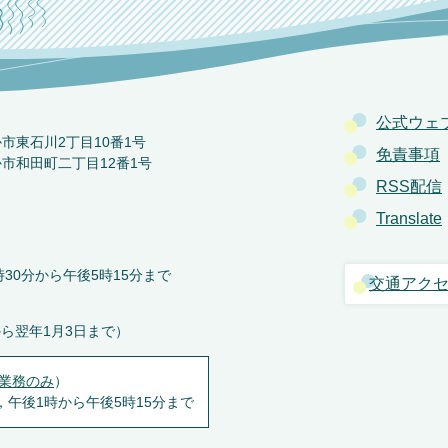
公式ウェ
か市東石川2丁目10番1号
免責事項
か市和田町二丁目12番1号
RSS配信
Translate
30分から午後5時15分まで
交通アク
から翌年1月3日まで）
業務のみ
）
，午後1時から午後5時15分まで