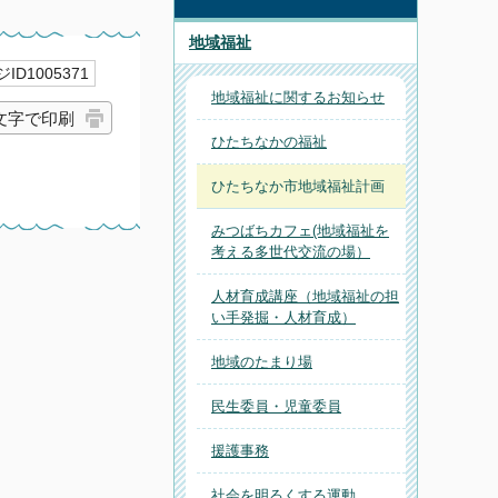
地域福祉
ID1005371
地域福祉に関するお知らせ
文字で印刷
ひたちなかの福祉
ひたちなか市地域福祉計画
みつばちカフェ(地域福祉を
考える多世代交流の場）
人材育成講座（地域福祉の担
い手発掘・人材育成）
地域のたまり場
民生委員・児童委員
援護事務
社会を明るくする運動