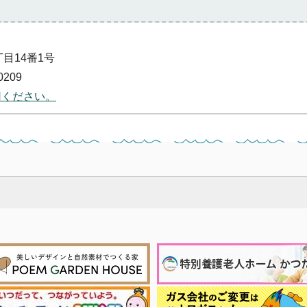
）
丁目14番1号
0209
用ください。