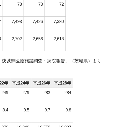
1
78
73
72
7
7,493
7,426
7,380
8
2,702
2,656
2,618
「茨城県医療施設調査・病院報告」（茨城県）より
22年
平成24年
平成26年
平成28年
249
279
283
284
8.4
9.5
9.7
9.8