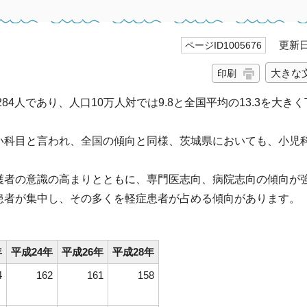
更新日 
ページID1005676
大きな
印刷
84人であり、人口10万人対では9.8と全国平均の13.3を大き
い科目と言われ、全国の傾向と同様、茨城県においても、小児
護者の意識の高まりとともに、専門医志向、病院志向の傾向が
患者が集中し、その多くを軽症患者が占める傾向があります。
年
平成24年
平成26年
平成28年
4
162
161
158