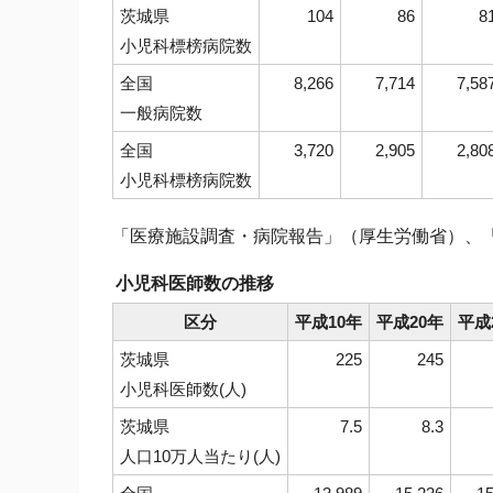
茨城県
104
86
8
小児科標榜病院数
全国
8,266
7,714
7,58
一般病院数
全国
3,720
2,905
2,80
小児科標榜病院数
「医療施設調査・病院報告」（厚生労働省）、
小児科医師数の推移
区分
平成10年
平成20年
平成
茨城県
225
245
小児科医師数(人)
茨城県
7.5
8.3
人口10万人当たり(人)