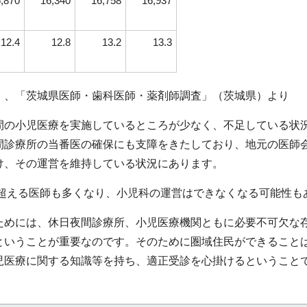
,870
16,340
16,758
16,937
12.4
12.8
13.2
13.3
）、「茨城県医師・歯科医師・薬剤師調査」（茨城県）より
間の小児医療を実施しているところが少なく、不足している状
間診療所の当番医の確保にも支障をきたしており、地元の医師
け、その運営を維持している状況にあります。
を超える医師も多くなり、小児科の運営はできなくなる可能性も
ためには、休日夜間診療所、小児医療機関ともに必要不可欠な
ということが重要なのです。そのために圏域住民ができること
児医療に関する知識等を持ち、適正受診を心掛けるということ