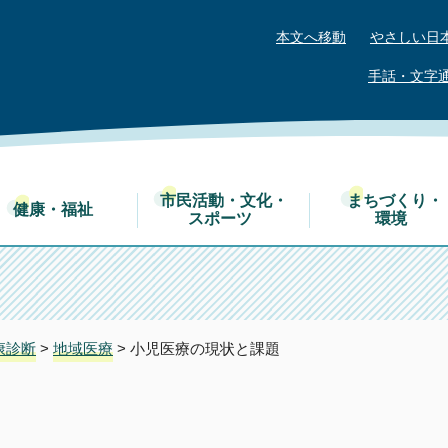
本文へ移動
やさしい日
手話・文字
市民活動・文化・
まちづくり・
健康・福祉
スポーツ
環境
康診断
>
地域医療
> 小児医療の現状と課題