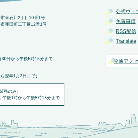
公式ウェ
か市東石川2丁目10番1号
免責事項
か市和田町二丁目12番1号
RSS配信
Translate
30分から午後5時15分まで
交通アク
から翌年1月3日まで）
業務のみ
）
，午後1時から午後5時15分まで