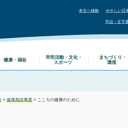
本文へ移動
やさしい日
手話・文字
市民活動・文化・
まちづくり・
健康・福祉
スポーツ
環境
り
>
健康相談事業
> こころの健康のために