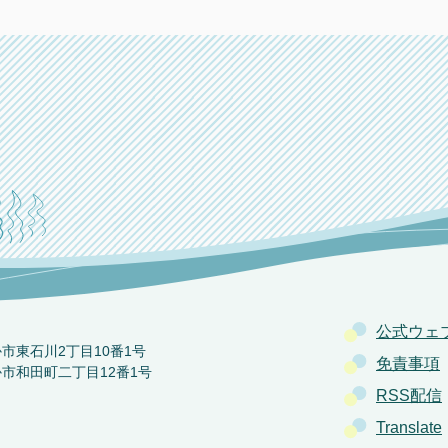
公式ウェ
か市東石川2丁目10番1号
免責事項
か市和田町二丁目12番1号
RSS配信
Translate