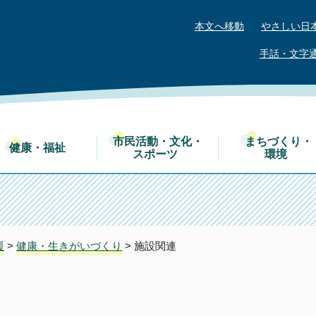
本文へ移動
やさしい日
手話・文字
市民活動・文化・
まちづくり・
健康・福祉
スポーツ
環境
援
>
健康・生きがいづくり
> 施設関連