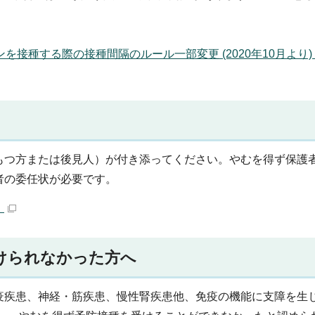
種する際の接種間隔のルール一部変更 (2020年10月より) （P
もつ方または後見人）が付き添ってください。やむを得ず保護
者の委任状が必要です。
）
けられなかった方へ
疫疾患、神経・筋疾患、慢性腎疾患他、免疫の機能に支障を生