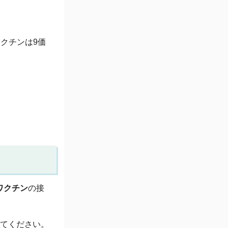
ワクチンは9価
ワクチン
の接
してください。