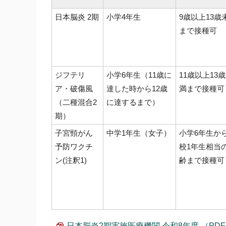
日本脳炎 2期
小学4年生
9歳以上13歳
まで接種可
ジフテリ
小学6年生（11歳に
11歳以上13
ア・破傷風
達した時から12歳
満まで接種可
（二種混合2
に達するまで）
期）
子宮頸がん
中学1年生（女子）
小学6年生か
予防ワクチ
校1年生相当
ン(注釈1)
齢まで接種可
日本脳炎2期実施医療機関 令和8年度 （PDF 11