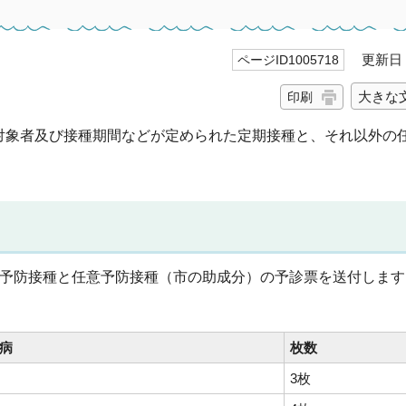
更新日 2
ページID1005718
大きな
印刷
対象者及び接種期間などが定められた定期接種と、それ以外の
期予防接種と任意予防接種（市の助成分）の予診票を送付します
病
枚数
3枚