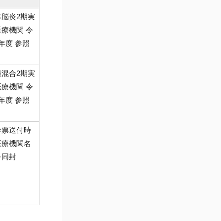
本脳炎2期実
療機関 令
年度 参照
種混合2期実
療機関 令
年度 参照
診票送付時
医療機関名
を同封