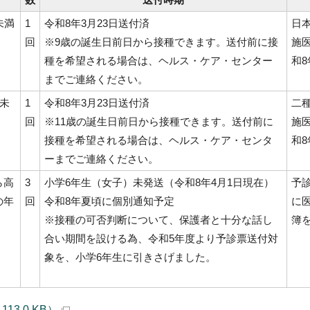
未満
1
令和8年3月23日送付済
日
回
※9歳の誕生日前日から接種できます。送付前に接
施医
種を希望される場合は、ヘルス・ケア・センター
和8
までご連絡ください。
歳未
1
令和8年3月23日送付済
二
回
※11歳の誕生日前日から接種できます。送付前に
施医
接種を希望される場合は、ヘルス・ケア・センタ
和8
ーまでご連絡ください。
ら高
3
小学6年生（女子）未発送（令和8年4月1日現在）
予
の年
回
令和8年夏頃に個別通知予定
に
※接種の可否判断について、保護者と十分な話し
簿
合い期間を設ける為、令和5年度より予診票送付対
象を、小学6年生に引きさげました。
3.0 KB）