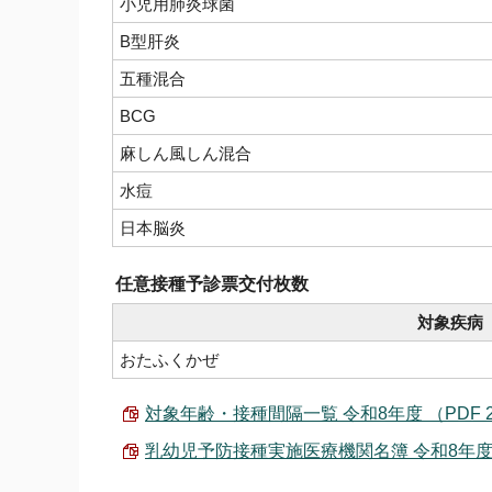
小児用肺炎球菌
B型肝炎
五種混合
BCG
麻しん風しん混合
水痘
日本脳炎
任意接種予診票交付枚数
対象疾病
おたふくかぜ
対象年齢・接種間隔一覧 令和8年度 （PDF 25
乳幼児予防接種実施医療機関名簿 令和8年度 （P