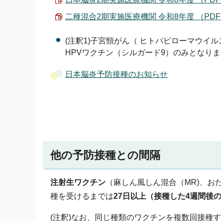
二種混合2期実施医療機関 令和8年度 （PDF 11
(注釈1)子宮頸がん（ ヒトパピローマウイ
HPVワクチン（シルガード9）のみとなり
日本脳炎予防接種のお知らせ
他の予防接種との間隔
注射生ワクチン
（麻しん風しん混合（MR)、お
種を受けるまでは
27
日
以上（接種した4週間後
(注釈)なお、同じ種類のワクチンを複数回接種