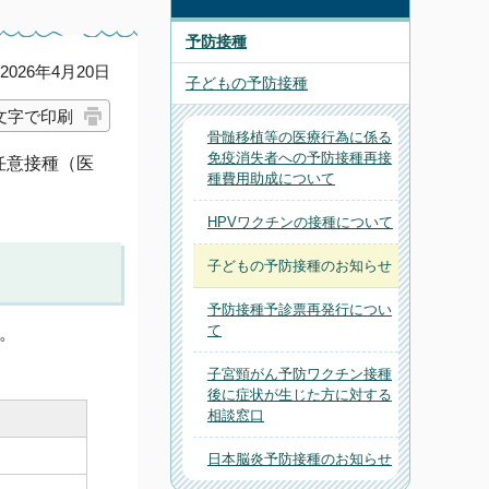
予防接種
026年4月20日
子どもの予防接種
文字で印刷
骨髄移植等の医療行為に係る
免疫消失者への予防接種再接
任意接種（医
種費用助成について
HPVワクチンの接種について
子どもの予防接種のお知らせ
予防接種予診票再発行につい
て
。
子宮頸がん予防ワクチン接種
後に症状が生じた方に対する
相談窓口
日本脳炎予防接種のお知らせ