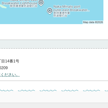
）
丁目14番1号
0209
用ください。