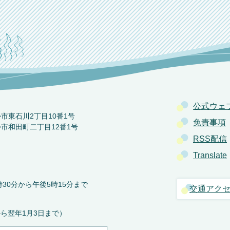
公式ウェ
か市東石川2丁目10番1号
免責事項
か市和田町二丁目12番1号
RSS配信
Translate
30分から午後5時15分まで
交通アク
から翌年1月3日まで）