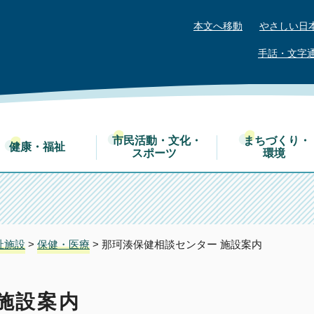
本文へ移動
やさしい日
手話・文字
市民活動・文化・
まちづくり・
健康・福祉
スポーツ
環境
祉施設
>
保健・医療
> 那珂湊保健相談センター 施設案内
施設案内