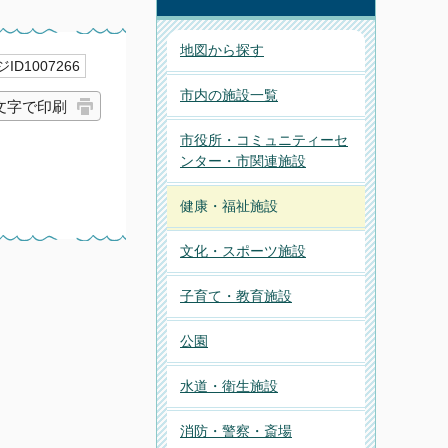
地図から探す
ID1007266
市内の施設一覧
文字で印刷
市役所・コミュニティーセ
ンター・市関連施設
健康・福祉施設
文化・スポーツ施設
子育て・教育施設
公園
水道・衛生施設
消防・警察・斎場