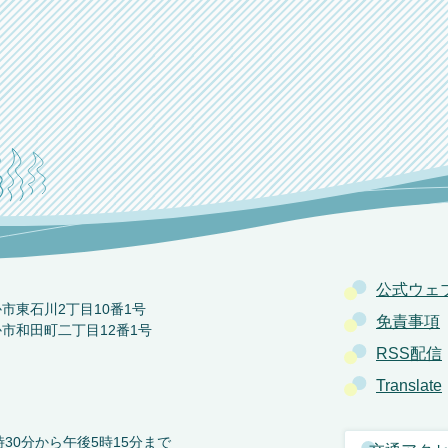
公式ウェ
か市東石川2丁目10番1号
免責事項
か市和田町二丁目12番1号
RSS配信
Translate
30分から午後5時15分まで