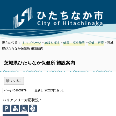
現在の位置：
トップページ
>
施設を探す
>
健康・福祉施設
>
保健・医療
> 茨城
県ひたちなか保健所 施設案内
茨城県ひたちなか保健所 施設案内
いいね！
更新日 2022年1月5日
ページID1005979
バリアフリー対応状況：