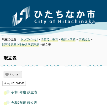
現在の位置：
トップページ
>
子育て・教育
>
教育・学校
>
学校給食
>
那珂湊第三小学校共同調理場
> 献立表
献立表
いいね！
ページID1002366
令和8年度 献立表
令和7年度 献立表